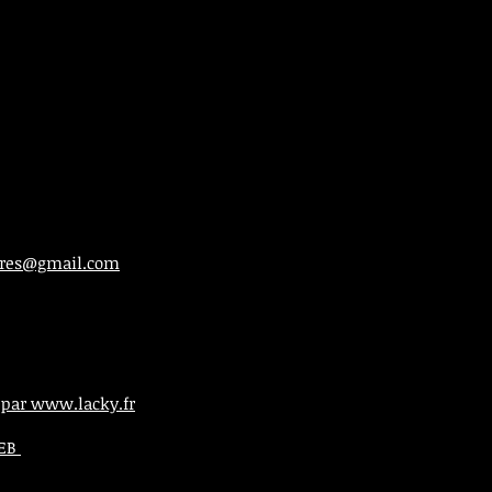
ieres@gmail.com
 par www.lacky.fr
WEB