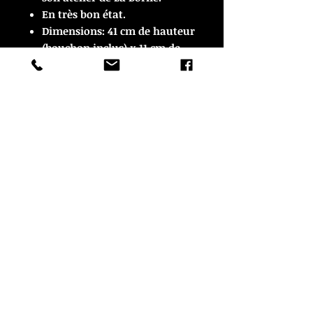
En très bon état.
Dimensions: 41 cm de hauteur
(bouchon inclus) x 11 cm de
largeur.
© Copyright
CROZON ANTIQUITES
4 & 18 Quai Kador
29160 Crozon
FRANCE
Tél. :
07 63 04 93 05
Email :
francois.nozieres@gmail.com
Mentions légales
Optimisations du site par www.lacky.fr