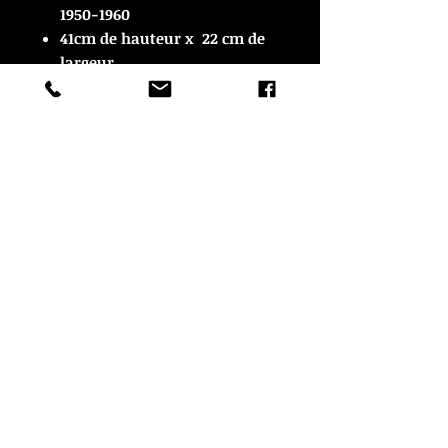
1950-1960
41cm de hauteur x 22 cm de
largeur.
En très bon état
© Copyright
CROZON ANTIQUITES
4 & 18 Quai Kador
29160 Crozon
FRANCE
Tél. :
07 63 04 93 05
Email :
francois.nozieres@gmail.com
Mentions légales
Optimisations du site par www.lacky.fr