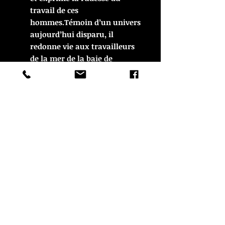
travail de ces
hommes.Témoin d’un univers
aujourd’hui disparu, il
redonne vie aux travailleurs
de la mer de la baie de
Douarnenez. René Quéré
retranscrit dans ses peintures
les récits de pêche de son
enfance. Ses toiles nous
plongent dans un univers
poétique où les pêcheurs
retrouvent toute leur
importance.Dans ses œuvres,
sonorités graves et couleurs
éclatantes s’associent et
donnent au travail de René
Quéré son côté si mystérieux.
Entre réalité et imaginaire, il