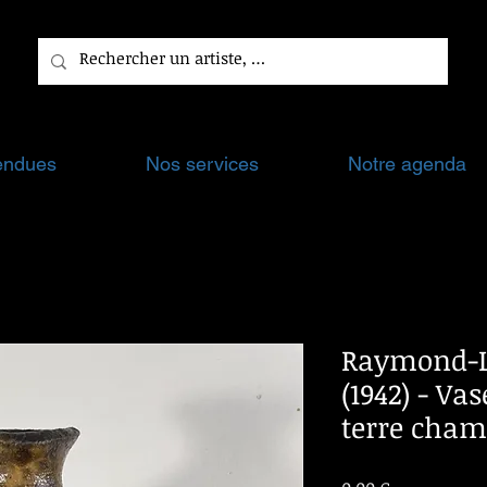
endues
Nos services
Notre agenda
Raymond-Lo
(1942) - Va
terre cham