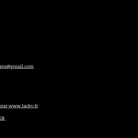
ieres@gmail.com
 par www.lacky.fr
WEB