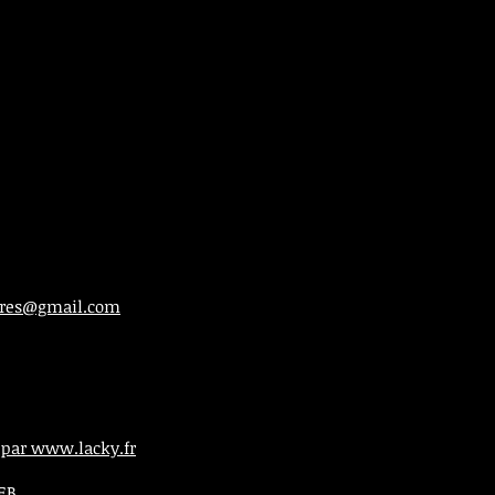
ieres@gmail.com
 par www.lacky.fr
WEB