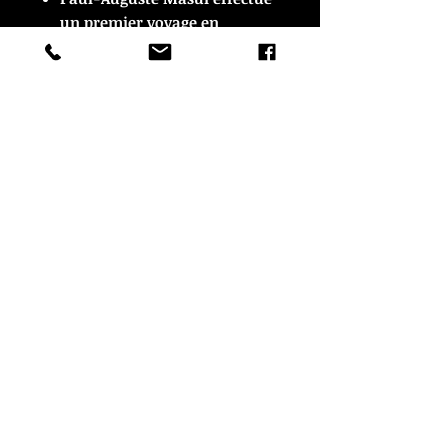
un premier voyage en
Bretagne, en presqu’île de
Crozon, à Camaret, en 1925 et
c'est un coup de foudre, sa
période de production
bretonne s’étalera jusqu’à la
fin des années 1930.
Rétrospective au Musée de
Pont-Aven en 2007.
© Copyright
CROZON ANTIQUITES
4 & 18 Quai Kador
29160 Crozon