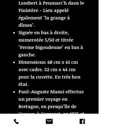
Lambert à Penmarc'h dans le
Finistère - Lieu appelé
également "la grange à
dîmes".
Signée en bas à droite,
numerotée 5/50 et titrée
"Ferme bigoudenne" en bas à
gauche.
Dimensions: 68 cm x 61 cm
avec cadre. 52 cm x 44 cm
pour la cuvette. En très bon
état.
Paul-Auguste Masui effectue
un premier voyage en
Bretagne, en presqu’île de
Crozon, à Camaret, en 1925 et
c'est un coup de foudre, sa
période de production
bretonne s’étalera jusqu’à la