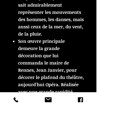
sait admirablement
représenter les mouvements
des hommes, les danses, mais
aussi ceux de la mer, du vent,
de la pluie.
Son œuvre principale
demeure la grande
décoration que lui
commanda le maire de
Rennes, Jean Janvier, pour
décorer le plafond du théâtre,
aujourd'hui Opéra. Réalisée
avec une grande rapidité,
l'œuvre fut mise en place en
1914. Elle représente une
danse bretonne endiablée
aux multiples personnages.
On connaît au moins 60