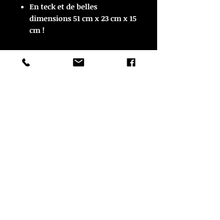
En teck et de belles
dimensions 51 cm x 23 cm x 15
cm !
ARTICLE VENDU
ARTICLE VENDU
© Copyright
CROZON ANTIQUITES
4 & 18 Quai Kador
29160 Crozon
FRANCE
Tél. :
07 63 04 93 05
Email :
francois.nozieres@gmail.com
Mentions légales