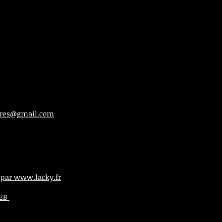
ieres@gmail.com
 par www.lacky.fr
WEB