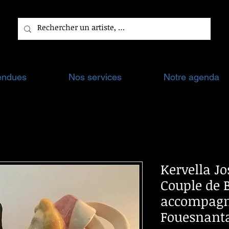
endues
Nos services
Notre agenda
Kervella Jos
Couple de 
accompagn
Fouesnanta