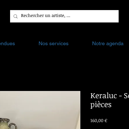
endues
Nos services
Notre agenda
Keraluc - S
pièces
Prix
160,00 €