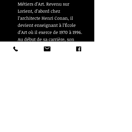
Métiers d’Art. Revenu sur
Lorient, d’abord chez
l’architecte Henri Conan, il
devient enseignant à l’École
d’Art où il exerce de 1970 à 1996.
Au début de sa carrière, son
œuvre est marquée par l’art
abstrait puis il affirme des
sujets figuratifs peints sur le
motif.
Le musée départemental
breton possède une belle
collection de céramiques de 19
pièces modelées, émaillées et
décorées par Jean-Paul Jappé à
Keraluc en 1960" cf keraluc.com