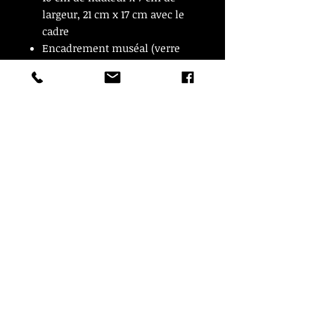
largeur, 21 cm x 17 cm avec le
cadre
Encadrement muséal (verre
anti UV , anti reflet)
En très bon état
© Copyright
CROZON ANTIQUITES
4 & 18 Quai Kador
29160 Crozon
FRANCE
Tél. :
07 63 04 93 05
Email :
francois.nozieres@gmail.com
Mentions légales