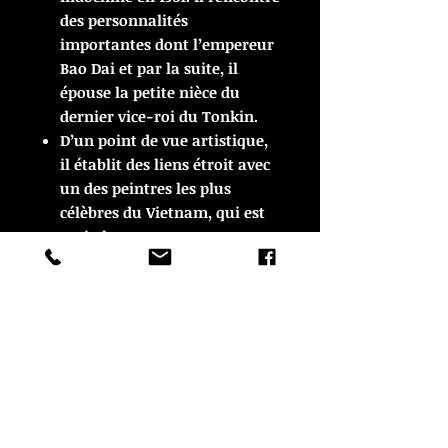
des personnalités
importantes dont l’empereur
Bao Dai et par la suite, il
épouse la petite nièce du
dernier vice-roi du Tonkin.
D’un point de vue artistique,
il établit des liens étroit avec
un des peintres les plus
célèbres du Vietnam, qui est
Mai Thu.
Henri Mege sera professeur à
l’école des beaux-arts de
Saïgon de 1950 à 1956.
L’intimité qu’il partage avec
de nombreuses personnalités
du Vietnam et de ses modes
de vie de l’époque ainsi que sa
sensibilité font qu’il réussit à