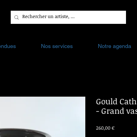
endues
Nos services
Notre agenda
Gould Cath
- Grand va
Prix
260,00 €