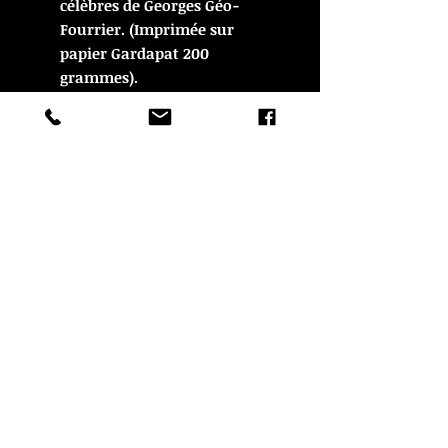
célèbres de Georges Géo-
Fourrier. (Imprimée sur
papier Gardapat 200
grammes).
Dimensions: 50 cm x 40 cm.
Vendue non encadrée.
© Copyright
CROZON ANTIQUITES
4 & 18 Quai Kador
29160 Crozon
FRANCE
Tél. :
07 63 04 93 05
Email :
francois.nozieres@gmail.com
Mentions légales