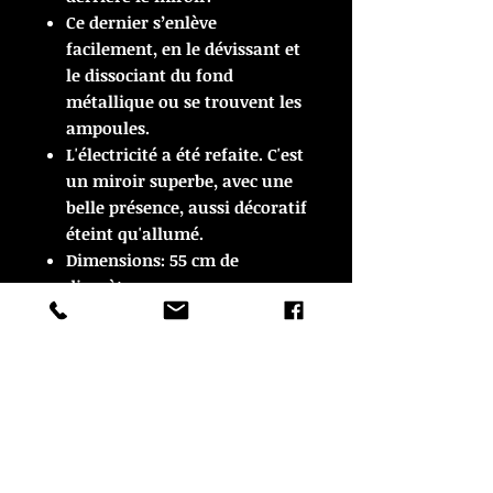
Ce dernier s’enlève
facilement, en le dévissant et
le dissociant du fond
métallique ou se trouvent les
ampoules.
L'électricité a été refaite. C'est
un miroir superbe, avec une
belle présence, aussi décoratif
éteint qu'allumé.
Dimensions: 55 cm de
diamètre.
Le miroir est en très bon état
vintage et vient avec un
câble
électrique lampadaire, avec
interrupteur au pied.