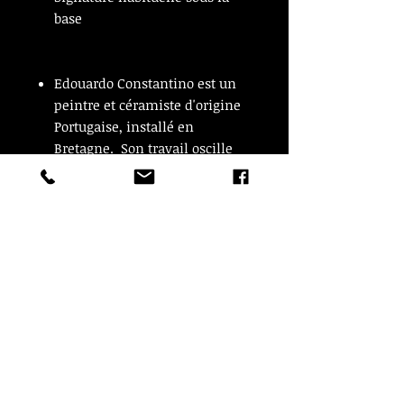
base
Edouardo Constantino est un
peintre et céramiste d'origine
Portugaise, installé en
Bretagne. Son travail oscille
entre sculpture, céramique et
peinture. Entre couleurs et
mouvements...
© Copyright
CROZON ANTIQUITES
4 & 18 Quai Kador