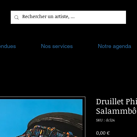
endues
Nos services
Notre agenda
Druillet Phi
Salammbô
SKU : dcl24
Prix
0,00 €