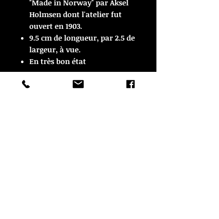
"Made in Norway" par Aksel
Holmsen dont l'atelier fut
ouvert en 1903.
9.5 cm de longueur, par 2.5 de
largeur, à vue.
En très bon état
ARTICLE VENDU
ARTICLE VENDU
© Copyright
CROZON ANTIQUITES
4 & 18 Quai Kador
29160 Crozon
FRANCE