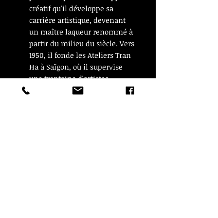
créatif qu'il développe sa
carrière artistique, devenant
un maître laqueur renommé à
partir du milieu du siècle. Vers
1950, il fonde les Ateliers Tran
Ha à Saïgon, où il supervise
une trentaine d'artistes
laqueurs, créant ainsi une
entreprise de production
d'œuvres sur panneau. Son
corpus artistique couvre une
variété de sujets, comprenant
des portraits, des paysages et
même des sujets animaliers,
traités avec une palette de
couleurs éblouissante."