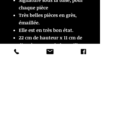
Signature sous la base, pour
chaque pièce
T
rès belles pièces en grès,
émaillée.
Elle est en très bon état.
22 cm de hauteur x 11 cm de
diamètre, pour la bouteille.
8 cm de hauteur x 5 cm de
diamètre, pour chaque verre.
© Copyright
CROZON ANTIQUITES
4 & 18 Quai Kador
29160 Crozon
FRANCE