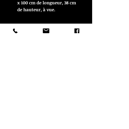
x 100 cm de longueur, 38 cm
de hauteur, à vue.
ARTICLE VENDU
ARTICLE VENDU
© Copyright
CROZON ANTIQUITES
4 & 18 Quai Kador
29160 Crozon
FRANCE
Tél. :
07 63 04 93 05
Email :
francois.nozieres@gmail.com
Mentions légales