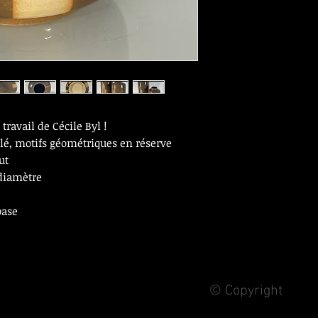
travail de Cécile Byl !
llé, motifs géométriques en réserve
rut
 diamètre
base
© Copyright