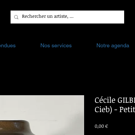
endues
Nos services
Notre agenda
Cécile GILB
Cieb) - Pet
Prix
0,00 €