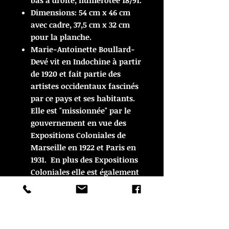
bas à droite, numérotée 18/91.
Dimensions: 54 cm x 46 cm
avec cadre, 37,5 cm x 32 cm
pour la planche.
Marie-Antoinette Boullard-
Devé vit en Indochine à partir
de 1920 et fait partie des
artistes occidentaux fascinés
par ce pays et ses habitants.
Elle est "missionnée" par le
gouvernement en vue des
Expositions Coloniales de
Marseille en 1922 et Paris en
1931. En plus des Expositions
Coloniales elle est également
exposée au salon d'automne
(1920-1933,1945), à la Société
Coloniale des Artistes
Français (1932, 1947-1948) ou à