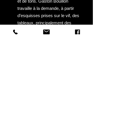
et de tons. Gaston Bouillon
travaille à la demande, à partir
d’esquisses prises sur le vif, des
tableaux, principalement des
paysages, qu’il entreprend dans
le grenier de l’hôtel Poupon où il a
installé un atelier. ensuite, il louera
une maison près de l’hôtel des
Voyageurs où il terminera sa vie.
Il a exposé à Paris, au Salon des
Artistes Français, et a obtenu
une mention honorable en
1938.
Une rétrospective fut organisée
à Pont-Croix en 2009 autour de
l’oeuvre de Gaston Bouillon."