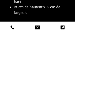
base
24 cm de hauteur x 15 cm de
largeur.
© Copyright
CROZON ANTIQUITES
4 & 18 Quai Kador
29160 Crozon
FRANCE
Tél. :
07 63 04 93 05
Email :
francois.nozieres@gmail.com
Mentions légales