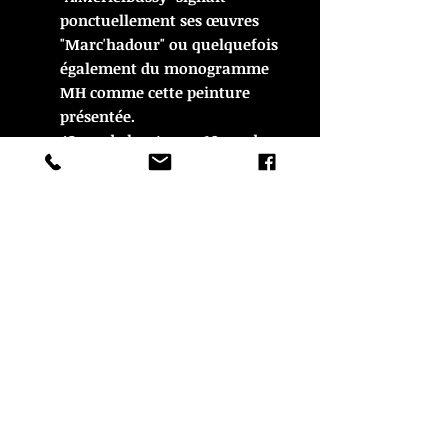
ponctuellement ses œuvres
"Marc'hadour" ou quelquefois
également du monogramme
MH comme cette peinture
présentée.
42 cm de hauteur x 10 cm de
largeur, à vue.
En très bon état.
© Copyright
CROZON ANTIQUITES
4 & 18 Quai Kador
29160 Crozon
FRANCE
Tél. :
07 63 04 93 05