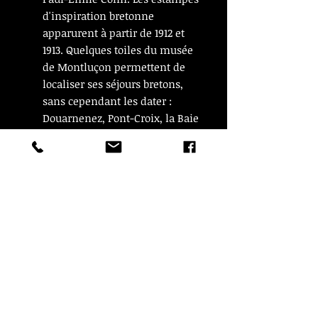
d'inspiration bretonne
apparurent à partir de 1912 et
1913. Quelques toiles du musée
de Montluçon permettent de
localiser ses séjours bretons,
sans cependant les dater :
Douarnenez, Pont-Croix, la Baie
des Trépassés, le Pays
bigouden, l'île d'Ouessant. Les
xylographies confirment cette
prédilection pour le Finistère
maritime. Amédée-Wetter, par
le choix-même de la
xylographie et du noir et blanc,
en offre une vision plus
austère, dans laquelle le
pittoresque environnemental
entre peu."